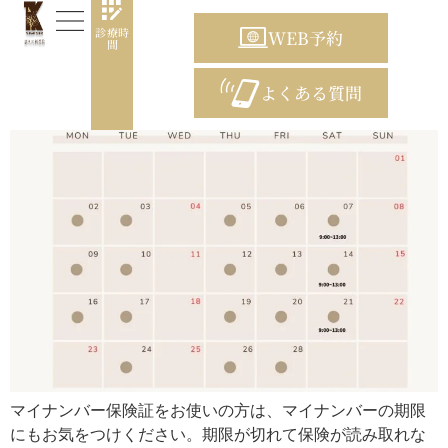
日:
2026年6月30日
診療時
WEB予約
間
7月のお知らせ
よくある質問
ホーム
あいさつ
診療について
発熱外来について
自由診療
ギャラリー
マイナンバー保険証をお使いの方は、マイナンバーの期限
にもお気をつけください。期限が切れて保険が読み取れな